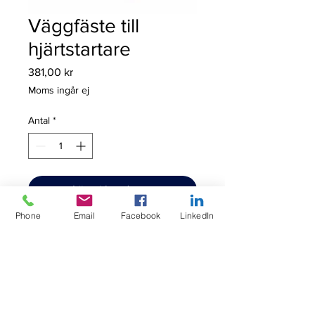
Väggfäste till
hjärtstartare
Pris
381,00 kr
Moms ingår ej
Antal
*
Lägg i kundvagn
Phone
Email
Facebook
LinkedIn
Vitt fäste i metall med 
hjärtstartarsymbol.
Mått i mm: L 187 x H 126 x D 98
Universal - passar många modeller.