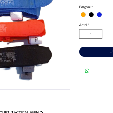
Färgval
*
Antal
*
L
UET, TACTICAL (GEN 7)