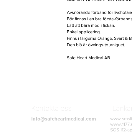
Avsnörande förband för livshotan
Bör finnas i en bra första-förband
Lätt att bära med i fickan.
Enkel applicering.
Finns i färgerna Orange, Svart & B
Den blå är övnings-tourniquet.
Safe Heart Medical AB
Kontakta oss
Länka
Info@safeheartmedical.com
www.smsli
www.1177.
SOS 112-a