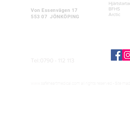
Hjärtstarta
BFHS
Von Essenvägen 17
Arctic
553 07 JÖNKÖPING
Tel:0790 - 112 113
www.safeheartmedical.com
all rights reserved - Site ma