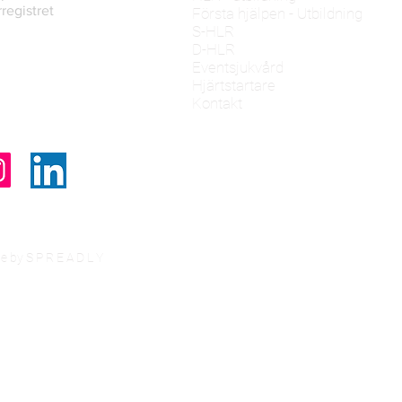
rregistret
Första hjälpen - Utbildning
S-HLR
D-HLR
Eventsjukvård
Hjärtstartare
Kontakt
de by S P R E A D L Y