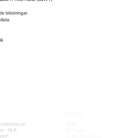
de blödningar.
slåda.
lå
r
Meny
Start
vräddare.se
se - HLR
Om oss
ppen
HLR - utbildning