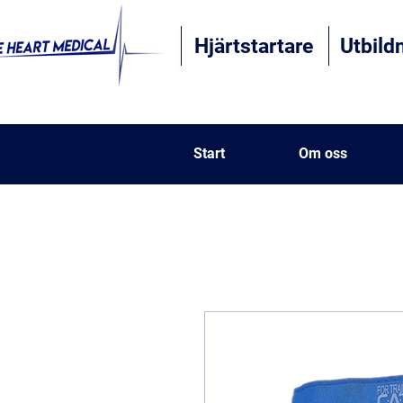
Hjärtstartare
Utbil
Start
Om oss