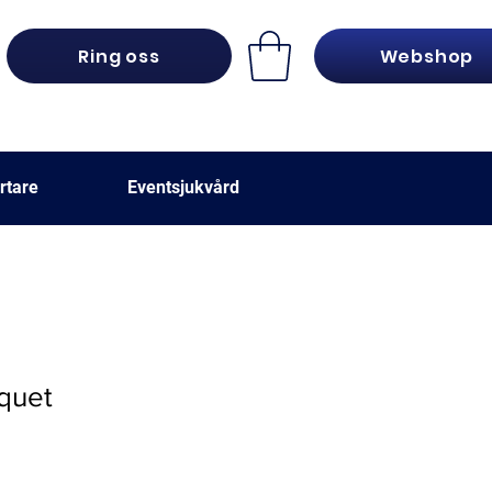
Ring oss
Webshop
rtare
Eventsjukvård
quet