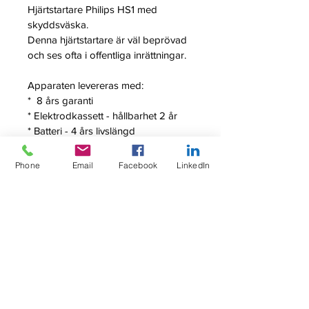
Hjärtstartare Philips HS1 med 
skyddsväska.
Denna hjärtstartare är väl beprövad 
och ses ofta i offentliga inrättningar.
Apparaten levereras med:
*  8 års garanti 
* Elektrodkassett - hållbarhet 2 år
* Batteri - 4 års livslängd
* På köpet- skyddsväska (värde 
1275kr)
Phone
Email
Facebook
LinkedIn
* AED-skylt
* Inkl första hjälpen väska (värde 
260kr)
* 3 års försäkring ingår, 
med möjlighet till förlängning i upp 
till 8 år
Vägghållare finns att köpa i vår 
shop.